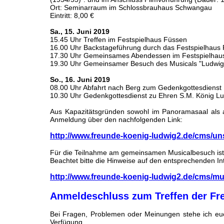
Ort: Seminarraum im Schlossbrauhaus Schwangau
Eintritt: 8,00 €
Sa., 15. Juni 2019
15.45 Uhr Treffen im Festspielhaus Füssen
16.00 Uhr Backstageführung durch das Festspielhaus
17.30 Uhr Gemeinsames Abendessen im Festspielhau
19.30 Uhr Gemeinsamer Besuch des Musicals "Ludwig
So., 16. Juni 2019
08.00 Uhr Abfahrt nach Berg zum Gedenkgottesdienst
10.30 Uhr Gedenkgottesdienst zu Ehren S.M. König Lud
Aus Kapazitätsgründen sowohl im Panoramasaal als
Anmeldung über den nachfolgenden Link:
http://www.freunde-koenig-ludwig2.de/cms/uns
Für die Teilnahme am gemeinsamen Musicalbesuch ist
Beachtet bitte die Hinweise auf den entsprechenden Int
http://www.freunde-koenig-ludwig2.de/cms/mu
Anmeldeschluss zum Treffen der Freu
Bei Fragen, Problemen oder Meinungen stehe ich euch
Verfügung.